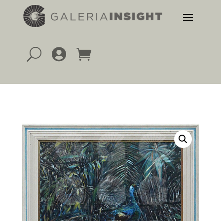
U

