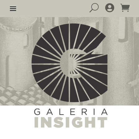
U

